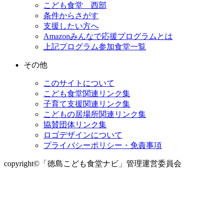
こども食堂 西部
条件からさがす
支援したい方へ
Amazonみんなで応援プログラムとは
上記プログラム参加食堂一覧
その他
このサイトについて
こども食堂関連リンク集
子育て支援関連リンク集
こどもの居場所関連リンク集
協賛団体リンク集
ロゴデザインについて
プライバシーポリシー・免責事項
copyright©「徳島こども食堂ナビ」管理運営委員会