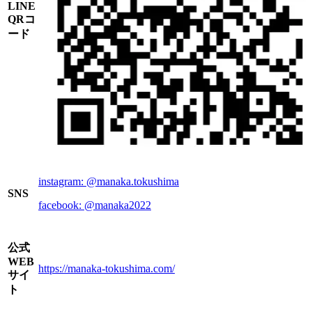
LINE
QRコ
ード
instagram: @manaka.tokushima
SNS
facebook: @manaka2022
公式
WEB
https://manaka-tokushima.com/
サイ
ト